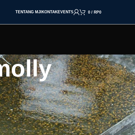
TENTANG MJI
KONTAK
EVENTS
0
/
RP
0
molly
BACA BERDASARKAN JENIS IKAN
Cupang
Molly
Channa
Koi