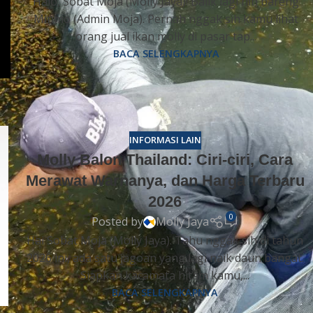
Halo, Sobat Moja (Molly Jaya)! Balik lagi nih bareng
Minmo (Admin Moja). Pernah nggak sih kamu lihat
orang jual ikan molly di pasar tap...
BACA SELENGKAPNYA
INFORMASI LAIN
Molly Balon Thailand: Ciri-ciri, Cara
Merawat Warnanya, dan Harga Terbaru
2026
0
Posted by
Molly Jaya
Hai Sobat Moja (Molly Jaya). Tahu nggak sih di tahun
2026 ini, ada satu jagoan yang lagi naik daun bangat.
Siapkan kacamata hitam kamu,...
BACA SELENGKAPNYA