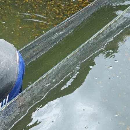
Koki
Guppy
Platy
Glofish
Danio
Manfish
Discuss
Palmas
Kura-kura
KATEGORI
Berita
Bisnis
Budidaya
Event
Informasi Lain