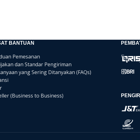
SAT BANTUAN
PEMBA
duan Pemesanan
ijakan dan Standar Pengiriman
tanyaan yang Sering Ditanyakan (FAQs)
ansi
r
ller (Business to Business)
PENGIR