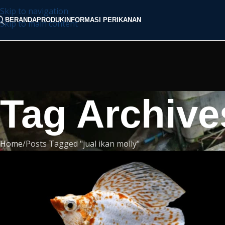
Skip to navigation
BERANDA
PRODUK
INFORMASI PERIKANAN
Skip to main content
Tag Archives
Home
Posts Tagged "jual ikan molly"