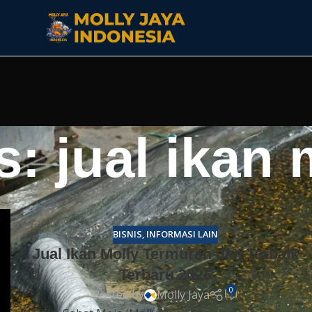
: jual ikan 
BISNIS
,
INFORMASI LAIN
Jual Ikan Molly Termurah dan Terbaik
Terbaru 2026
0
Posted by
Molly Jaya