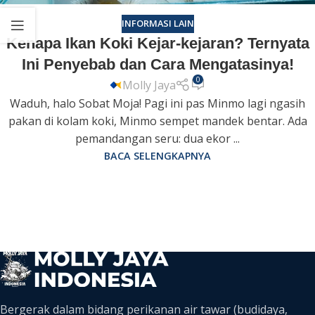
INFORMASI LAIN
Kenapa Ikan Koki Kejar-kejaran? Ternyata
Ini Penyebab dan Cara Mengatasinya!
0
Molly Jaya
Waduh, halo Sobat Moja! Pagi ini pas Minmo lagi ngasih
pakan di kolam koki, Minmo sempet mandek bentar. Ada
pemandangan seru: dua ekor ...
BACA SELENGKAPNYA
Bergerak dalam bidang perikanan air tawar (budidaya,