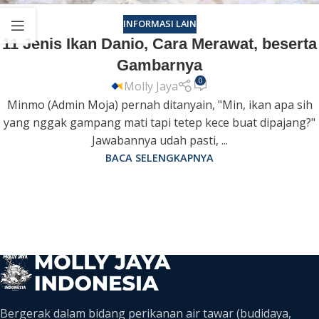
INFORMASI LAIN
11 Jenis Ikan Danio, Cara Merawat, beserta
Gambarnya
0
Molly Jaya
Minmo (Admin Moja) pernah ditanyain, "Min, ikan apa sih
yang nggak gampang mati tapi tetep kece buat dipajang?"
Jawabannya udah pasti, ...
BACA SELENGKAPNYA
Bergerak dalam bidang perikanan air tawar (budidaya,