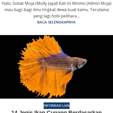
Halo, Sobat Moja (Molly Jaya)! Kali ini Minmo (Admin Moja)
mau bagi-bagi ilmu tingkat dewa buat kamu. Terutama
yang lagi hobi pelihara ...
BACA SELENGKAPNYA
INFORMASI LAIN
14 Jenis Ikan Cupang Berdasarkan