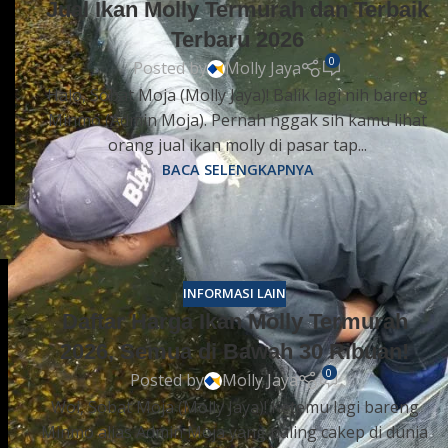
Jual Ikan Molly Termurah dan Terbaik
Terbaru 2026
0
Posted by
Molly Jaya
Halo, Sobat Moja (Molly Jaya)! Balik lagi nih bareng
Minmo (Admin Moja). Pernah nggak sih kamu lihat
orang jual ikan molly di pasar tap...
BACA SELENGKAPNYA
INFORMASI LAIN
Daftar Harga Ikan Molly Termurah
2026, Semua di Bawah 30 Ribuan!
0
Posted by
Molly Jaya
Woi, Sobat Moja (Molly Jaya)! Ketemu lagi bareng
Minmo alias Admin Moja yang paling cakep di dunia