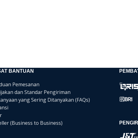
SAT BANTUAN
PEMBA
duan Pemesanan
ijakan dan Standar Pengiriman
tanyaan yang Sering Ditanyakan (FAQs)
ansi
r
ller (Business to Business)
PENGIR