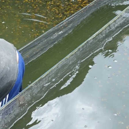
Molly
Channa
Koi
Koki
Guppy
Platy
Glofish
Danio
Manfish
Discuss
Palmas
Kura-kura
KATEGORI
Berita