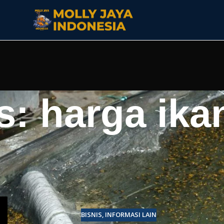
s: harga ika
BISNIS
,
INFORMASI LAIN