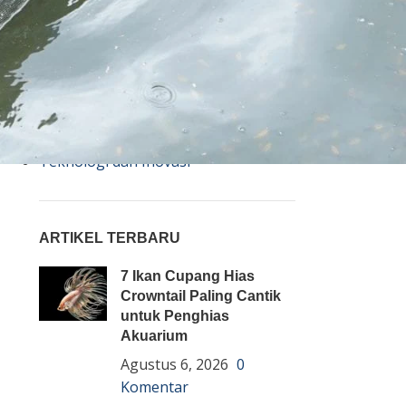
Bisnis
Budidaya
Event
Informasi Lain
Pembenihan Ikan
Pembesaran Ikan
Penyakit Ikan
Teknologi dan Inovasi
ARTIKEL TERBARU
7 Ikan Cupang Hias
Crowntail Paling Cantik
untuk Penghias
Akuarium
Agustus 6, 2026
0
Komentar