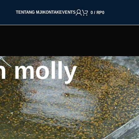
TENTANG MJI
KONTAK
EVENTS
0
/
RP
0
n molly
BACA BERDASARKAN JENIS IKAN
Cupang