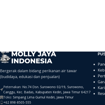
PU
Pan
Keb
Bergerak dalam bidang perikanan air tawar
Per
(budidaya, edukasi dan penjualan)
Gar
Peternakan:
No.74 Dsn. Surowono 02/19, Surowono,
Kari
Canggu, Kec. Badas, Kabupaten Kediri, Jawa Timur 64217
Rese
Toko:
Simpang Lima Gumul Kediri, Jawa Timur
+62 898-8505-555