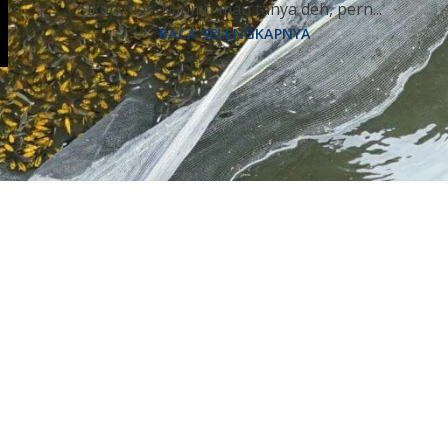
ikan hias. Minmo mau tanya deh, pern...
BACA SELENGKAPNYA