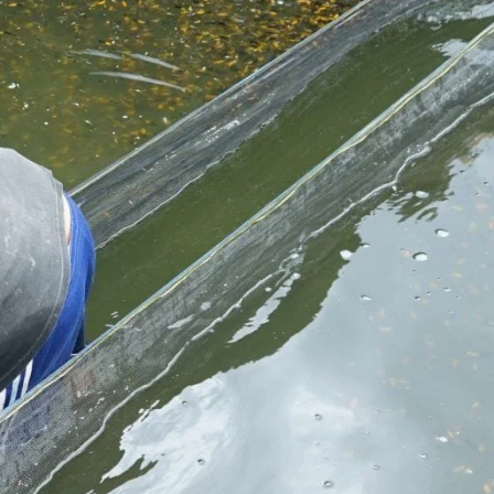
Molly
Channa
Koi
Koki
Guppy
Platy
Glofish
Danio
Manfish
Discuss
Palmas
Kura-kura
KATEGORI
Berita