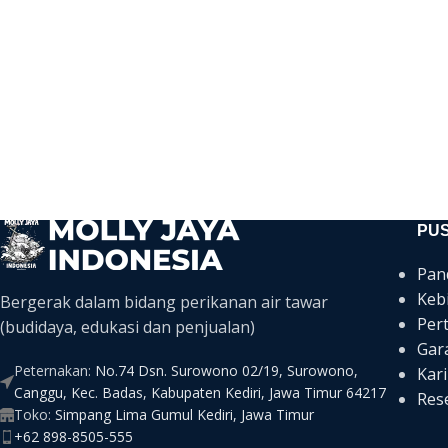
PU
Pan
Keb
Bergerak dalam bidang perikanan air tawar
Per
(budidaya, edukasi dan penjualan)
Gar
Peternakan:
No.74 Dsn. Surowono 02/19, Surowono,
Kari
Canggu, Kec. Badas, Kabupaten Kediri, Jawa Timur 64217
Rese
Toko:
Simpang Lima Gumul Kediri, Jawa Timur
+62 898-8505-555