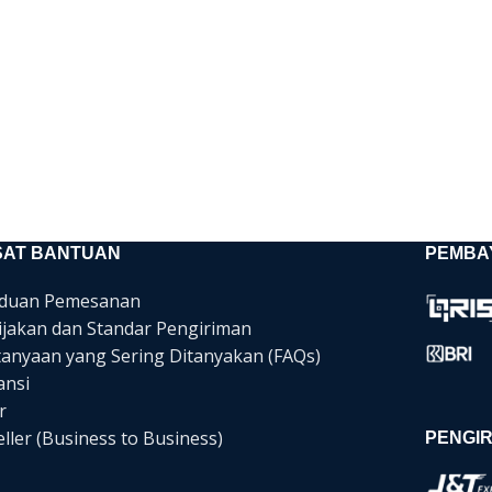
SAT BANTUAN
PEMBA
duan Pemesanan
ijakan dan Standar Pengiriman
tanyaan yang Sering Ditanyakan (FAQs)
ansi
r
ller (Business to Business)
PENGIR