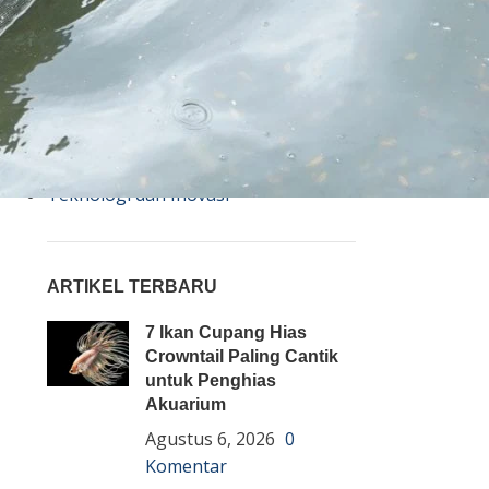
Bisnis
Budidaya
Event
Informasi Lain
Pembenihan Ikan
Pembesaran Ikan
Penyakit Ikan
Teknologi dan Inovasi
ARTIKEL TERBARU
7 Ikan Cupang Hias
Crowntail Paling Cantik
untuk Penghias
Akuarium
Agustus 6, 2026
0
Komentar