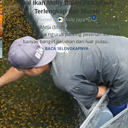
Jual Ikan Molly Balon Pekanbaru
Terlengkap dan Murah
0
Posted by
Molly Jaya
Halo, Sobat Moja (Molly Jaya) di Pekanbaru! Wah,
Minmo baru aja ngurus packing pesenan ikan nih,
banyak banget pesenan dari luar pulau....
BACA SELENGKAPNYA