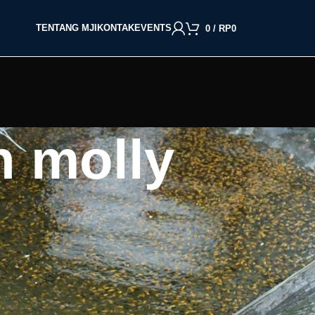
TENTANG MJI
KONTAK
EVENTS
0
/
RP
0
n molly
BACA BERDASARKAN JENIS IKAN
Cupang