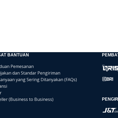
SAT BANTUAN
PEMBA
duan Pemesanan
ijakan dan Standar Pengiriman
tanyaan yang Sering Ditanyakan (FAQs)
ansi
r
ller (Business to Business)
PENGIR