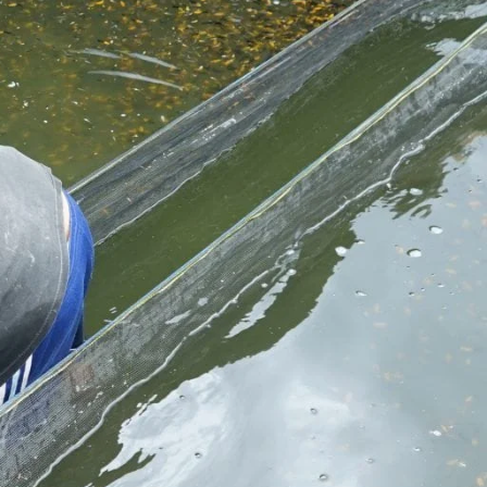
Molly
Channa
Koi
Koki
Guppy
Platy
Glofish
Danio
Manfish
Discuss
Palmas
Kura-kura
KATEGORI
Berita