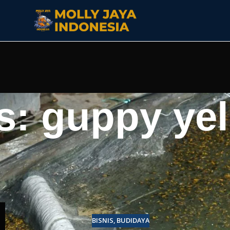
s: guppy ye
BISNIS
,
BUDIDAYA