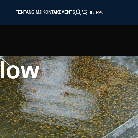
TENTANG MJI
KONTAK
EVENTS
0
/
RP
0
llow
BACA BERDASARKAN JENIS IKAN
Cupang