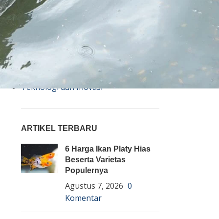
Bisnis
Budidaya
Event
Informasi Lain
Pembenihan Ikan
Pembesaran Ikan
Penyakit Ikan
Teknologi dan Inovasi
ARTIKEL TERBARU
6 Harga Ikan Platy Hias
Beserta Varietas
Populernya
Agustus 7, 2026
0
Komentar