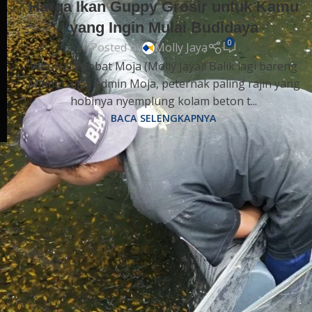
Harga Ikan Guppy Grosir untuk Kamu
yang Ingin Mulai Budidaya
0
Posted by
Molly Jaya
Wih, halo Sobat Moja (Molly Jaya)! Balik lagi bareng
Minmo alias Admin Moja, peternak paling rajin yang
hobinya nyemplung kolam beton t...
BACA SELENGKAPNYA