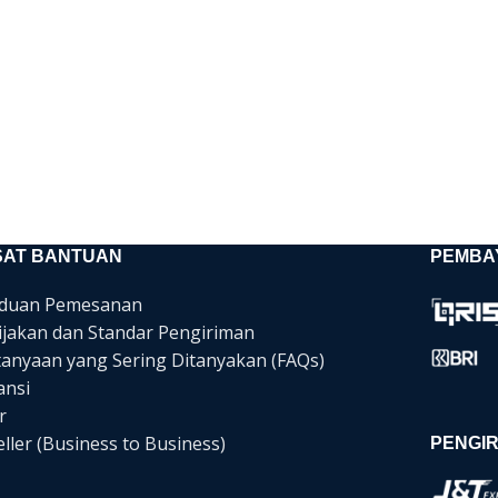
SAT BANTUAN
PEMBA
duan Pemesanan
ijakan dan Standar Pengiriman
tanyaan yang Sering Ditanyakan (FAQs)
ansi
r
ller (Business to Business)
PENGIR