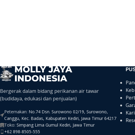
PU
Pan
Keb
Bergerak dalam bidang perikanan air tawar
Per
(budidaya, edukasi dan penjualan)
Gar
Peternakan:
No.74 Dsn. Surowono 02/19, Surowono,
Kari
Canggu, Kec. Badas, Kabupaten Kediri, Jawa Timur 64217
Rese
Toko:
Simpang Lima Gumul Kediri, Jawa Timur
+62 898-8505-555