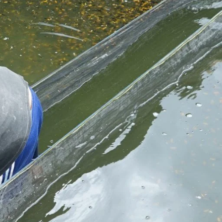
Molly
Channa
Koi
Koki
Guppy
Platy
Glofish
Danio
Manfish
Discuss
Palmas
Kura-kura
KATEGORI
Berita