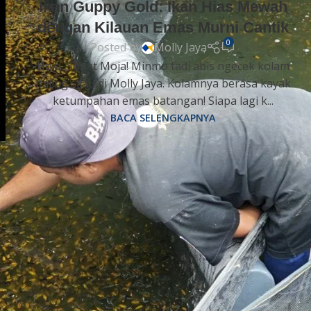
Ikan Guppy Gold: Ikan Hias Mewah
dengan Kilauan Emas Murni Cantik
0
Posted by
Molly Jaya
Hola, Sobat Moja! Minmo tadi abis ngecek kolam
paling silau di Molly Jaya. Kolamnya berasa kayak
ketumpahan emas batangan! Siapa lagi k...
BACA SELENGKAPNYA