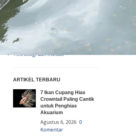
Bisnis
Budidaya
Event
Informasi Lain
Pembenihan Ikan
Pembesaran Ikan
Penyakit Ikan
Teknologi dan Inovasi
ARTIKEL TERBARU
7 Ikan Cupang Hias
Crowntail Paling Cantik
untuk Penghias
Akuarium
Agustus 6, 2026
0
Komentar