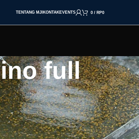
TENTANG MJI
KONTAK
EVENTS
0
/
RP
0
no full
BACA BERDASARKAN JENIS IKAN
Cupang