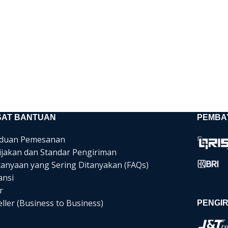
SAT BANTUAN
PEMBA
duan Pemesanan
ijakan dan Standar Pengiriman
tanyaan yang Sering Ditanyakan (FAQs)
ansi
r
ller (Business to Business)
PENGIR