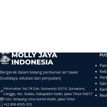
PU
Pan
Keb
Bergerak dalam bidang perikanan air tawar
Per
(budidaya, edukasi dan penjualan)
Gar
Peternakan:
No.74 Dsn. Surowono 02/19, Surowono,
Kari
Canggu, Kec. Badas, Kabupaten Kediri, Jawa Timur 64217
Rese
Toko:
Simpang Lima Gumul Kediri, Jawa Timur
+62 898-8505-555