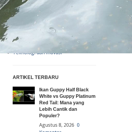
Bisnis
Budidaya
Event
Informasi Lain
Pembenihan Ikan
Pembesaran Ikan
Penyakit Ikan
Teknologi dan Inovasi
ARTIKEL TERBARU
Ikan Guppy Half Black
White vs Guppy Platinum
Red Tail: Mana yang
Lebih Cantik dan
Populer?
Agustus 8, 2026
0