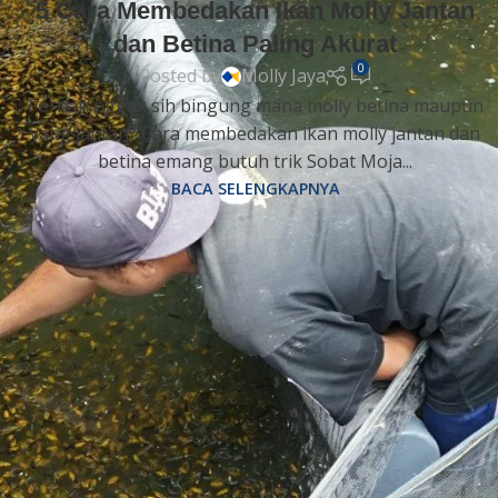
5 Cara Membedakan Ikan Molly Jantan
dan Betina Paling Akurat
0
Posted by
Molly Jaya
Pernah nggak sih bingung mana molly betina maupun
yang jantan? Cara membedakan ikan molly jantan dan
betina emang butuh trik Sobat Moja...
BACA SELENGKAPNYA