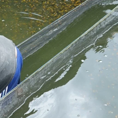
Molly
Channa
Koi
Koki
Guppy
Platy
Glofish
Danio
Manfish
Discuss
Palmas
Kura-kura
KATEGORI
Berita