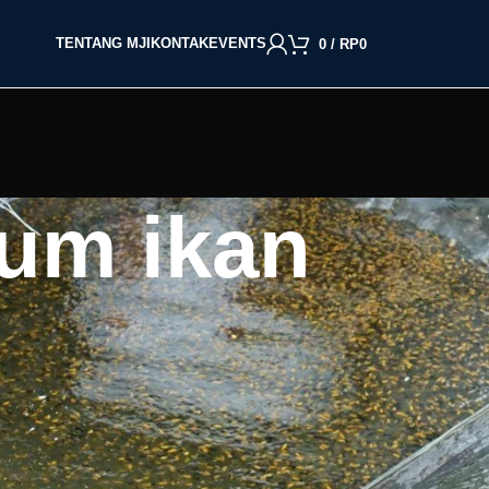
TENTANG MJI
KONTAK
EVENTS
0
/
RP
0
um ikan
BACA BERDASARKAN JENIS IKAN
Cupang