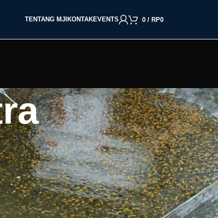
TENTANG MJI
KONTAK
EVENTS
0
/
RP
0
tra
BACA BERDASARKAN JENIS IKAN
Cupang