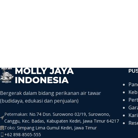
PU
Pan
Keb
Bergerak dalam bidang perikanan air tawar
Per
(budidaya, edukasi dan penjualan)
Gar
Peternakan:
No.74 Dsn. Surowono 02/19, Surowono,
Kari
Canggu, Kec. Badas, Kabupaten Kediri, Jawa Timur 64217
Rese
Toko:
Simpang Lima Gumul Kediri, Jawa Timur
+62 898-8505-555