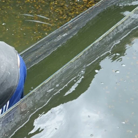
Molly
Channa
Koi
Koki
Guppy
Platy
Glofish
Danio
Manfish
Discuss
Palmas
Kura-kura
KATEGORI
Berita