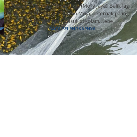
Waaah, halo lagi Sobat Moja (Molly Jaya)! Balik lagi
bareng Minmo alias Admin Moja, peternak paling
hits yang hobi masuk di kolam. Kebe...
BACA SELENGKAPNYA