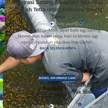
Inspirasi Setting Akuarium Ikan Hias
Glofish Tetra untuk Dekorasi Ruang
Tamu
0
Posted by
Molly Jaya
Halo, Sobat Moja (Molly Jaya)! Balik lagi bareng
Minmo alias Admin Moja. ​Hari ini Minmo lagi
ngeliatin puluhan ribu ikan hias Glofish ...
BACA SELENGKAPNYA
BISNIS
,
INFORMASI LAIN
Daftar Harga Ikan Glofish Tetra Eceran
dan Grosir: Makin Banyak Makin
Murah!
0
Posted by
Molly Jaya