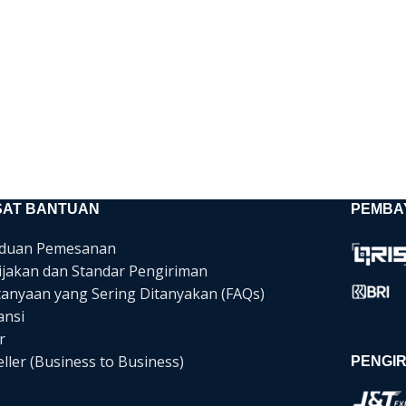
SAT BANTUAN
PEMBA
duan Pemesanan
ijakan dan Standar Pengiriman
tanyaan yang Sering Ditanyakan (FAQs)
ansi
r
ller (Business to Business)
PENGIR