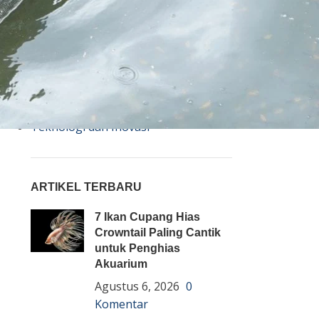
Bisnis
Budidaya
Event
Informasi Lain
Pembenihan Ikan
Pembesaran Ikan
Penyakit Ikan
Teknologi dan Inovasi
ARTIKEL TERBARU
7 Ikan Cupang Hias
Crowntail Paling Cantik
untuk Penghias
Akuarium
Agustus 6, 2026
0
Komentar