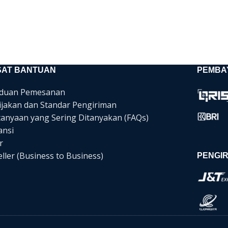
SAT BANTUAN
PEMBA
duan Pemesanan
ijakan dan Standar Pengiriman
tanyaan yang Sering Ditanyakan (FAQs)
ansi
r
ller (Business to Business)
PENGIR