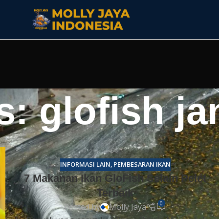
: glofish ja
INFORMASI LAIN
,
PEMBESARAN IKAN
7 Makanan Ikan GloFish Selain Pelet
Terbaik
0
Posted by
Molly Jaya