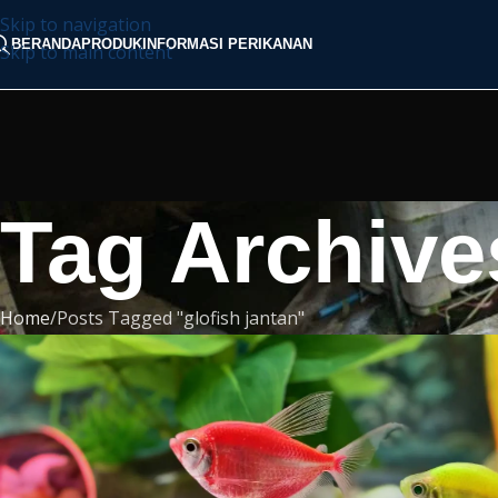
Skip to navigation
BERANDA
PRODUK
INFORMASI PERIKANAN
Skip to main content
Tag Archives
Home
Posts Tagged "glofish jantan"