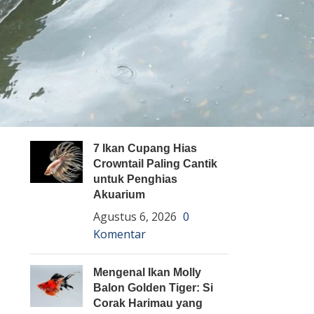
Pembenihan Ikan
Pembesaran Ikan
Penyakit Ikan
Teknologi dan Inovasi
ARTIKEL TERBARU
7 Ikan Cupang Hias
Crowntail Paling Cantik
untuk Penghias
Akuarium
Agustus 6, 2026
0
Komentar
Mengenal Ikan Molly
Balon Golden Tiger: Si
Corak Harimau yang