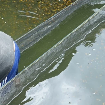
Koki
Guppy
Platy
Glofish
Danio
Manfish
Discuss
Palmas
Kura-kura
KATEGORI
Berita
Bisnis
Budidaya
Event
Informasi Lain