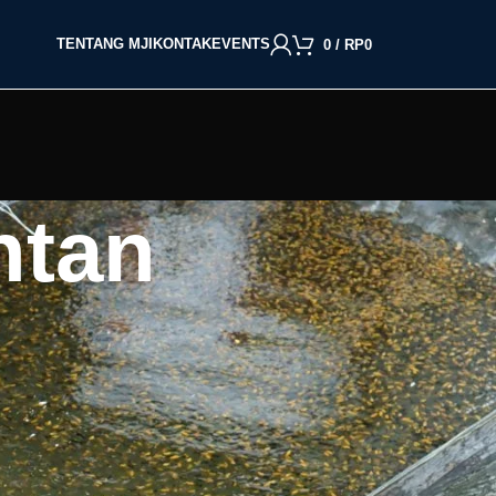
TENTANG MJI
KONTAK
EVENTS
0
/
RP
0
ntan
BACA BERDASARKAN JENIS IKAN
Cupang
Molly
Channa
Koi