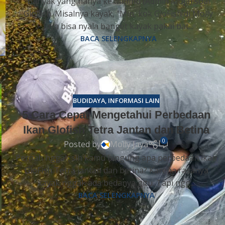
Banyak yang nanya ke Minmo (Admin Moja) soal
GloFish. Misalnya kayak, "Min, kok GloFish di Molly
Jaya bisa nyala banget kayak pakai bat...
BACA SELENGKAPNYA
BUDIDAYA
,
INFORMASI LAIN
5 Cara Cepat Mengetahui Perbedaan
Ikan Glofish Tetra Jantan dan Betina
0
Posted by
Molly Jaya
Pernah nggak sih kamu bingung apa perbedaan ikan
GloFish Tetra jantan dan betina? Karena rasanya
kayak nggak ada bedanya gitu. Tapi ngg...
BACA SELENGKAPNYA