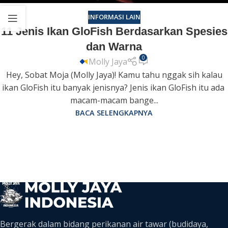
INFORMASI LAIN
11 Jenis Ikan GloFish Berdasarkan Spesies
dan Warna
0
Molly Jaya
Hey, Sobat Moja (Molly Jaya)! Kamu tahu nggak sih kalau
ikan GloFish itu banyak jenisnya? Jenis ikan GloFish itu ada
macam-macam bange...
BACA SELENGKAPNYA
Bergerak dalam bidang perikanan air tawar (budidaya,