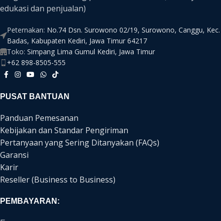
edukasi dan penjualan)
Peternakan:
No.74 Dsn. Surowono 02/19, Surowono, Canggu, Kec.
Badas, Kabupaten Kediri, Jawa Timur 64217
Toko:
Simpang Lima Gumul Kediri, Jawa Timur
+62 898-8505-555
PUSAT BANTUAN
Panduan Pemesanan
Kebijakan dan Standar Pengiriman
Pertanyaan yang Sering Ditanyakan (FAQs)
Garansi
Karir
Reseller (Business to Business)
PEMBAYARAN: