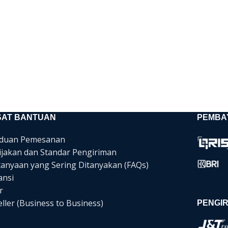
SAT BANTUAN
PEMBA
duan Pemesanan
ijakan dan Standar Pengiriman
tanyaan yang Sering Ditanyakan (FAQs)
ansi
r
ller (Business to Business)
PENGIR