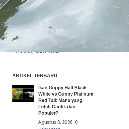
Bisnis
Budidaya
Event
Informasi Lain
Pembenihan Ikan
Pembesaran Ikan
Penyakit Ikan
Teknologi dan Inovasi
ARTIKEL TERBARU
Ikan Guppy Half Black
White vs Guppy Platinum
Red Tail: Mana yang
Lebih Cantik dan
Populer?
Agustus 8, 2026
0