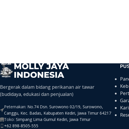
PU
Pan
Keb
Bergerak dalam bidang perikanan air tawar
Per
(budidaya, edukasi dan penjualan)
Gar
Peternakan:
No.74 Dsn. Surowono 02/19, Surowono,
Kari
Canggu, Kec. Badas, Kabupaten Kediri, Jawa Timur 64217
Rese
Toko:
Simpang Lima Gumul Kediri, Jawa Timur
+62 898-8505-555