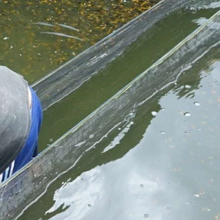
Molly
Channa
Koi
Koki
Guppy
Platy
Glofish
Danio
Manfish
Discuss
Palmas
Kura-kura
KATEGORI
Berita