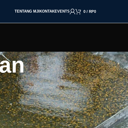
TENTANG MJI
KONTAK
EVENTS
0
/
RP
0
kan
BACA BERDASARKAN JENIS IKAN
Cupang