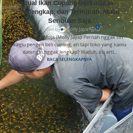
Jual Ikan Cupang Berkualitas,
Terlengkap, dan Termurah, Mulai
Seribuan Saja
0
Posted by
Molly Jaya
Halo, Sobat Moja (Molly Jaya)! Pernah nggak sih
kamu pengen beli cupang, eh tapi toko yang kamu
datengin nggak lengkap? Waduh, itu arti...
BACA SELENGKAPNYA