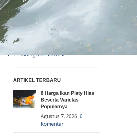
Bisnis
Budidaya
Event
Informasi Lain
Pembenihan Ikan
Pembesaran Ikan
Penyakit Ikan
Teknologi dan Inovasi
ARTIKEL TERBARU
6 Harga Ikan Platy Hias
Beserta Varietas
Populernya
Agustus 7, 2026
0
Komentar