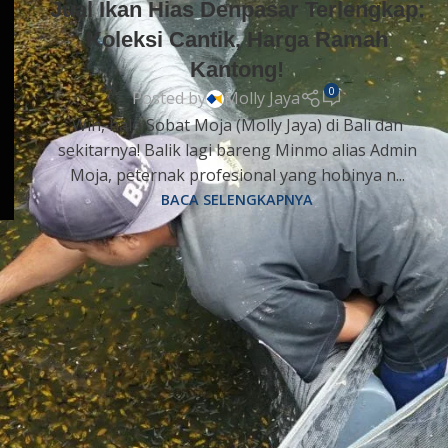
Jual Ikan Hias Denpasar Terlengkap:
Koleksi Cantik, Harga Ramah
Kantong!
0
Posted by
Molly Jaya
Wih, halo Sobat Moja (Molly Jaya) di Bali dan
sekitarnya! Balik lagi bareng Minmo alias Admin
Moja, peternak profesional yang hobinya n...
BACA SELENGKAPNYA