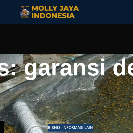
s: garansi d
BISNIS
,
INFORMASI LAIN