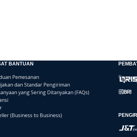
SAT BANTUAN
PEMBA
duan Pemesanan
ijakan dan Standar Pengiriman
tanyaan yang Sering Ditanyakan (FAQs)
ansi
r
ller (Business to Business)
PENGIR