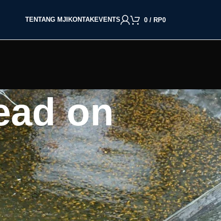
TENTANG MJI
KONTAK
EVENTS
0
/
RP
0
ead on
BACA BERDASARKAN JENIS IKAN
Cupang