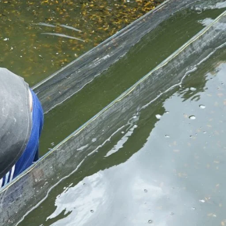
Molly
Channa
Koi
Koki
Guppy
Platy
Glofish
Danio
Manfish
Discuss
Palmas
Kura-kura
KATEGORI
Berita