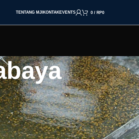
TENTANG MJI
KONTAK
EVENTS
0
/
RP
0
rabaya
BACA BERDASARKAN JENIS IKAN
Cupang