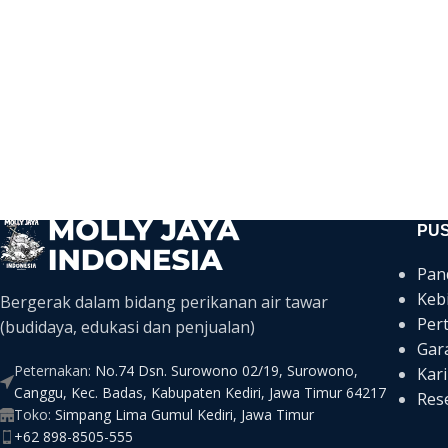
PU
Pan
Keb
Bergerak dalam bidang perikanan air tawar
Per
(budidaya, edukasi dan penjualan)
Gar
Peternakan:
No.74 Dsn. Surowono 02/19, Surowono,
Kari
Canggu, Kec. Badas, Kabupaten Kediri, Jawa Timur 64217
Rese
Toko:
Simpang Lima Gumul Kediri, Jawa Timur
+62 898-8505-555