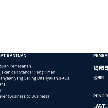
SAT BANTUAN
PEMBA
duan Pemesanan
ijakan dan Standar Pengiriman
tanyaan yang Sering Ditanyakan (FAQs)
ansi
r
ller (Business to Business)
PENGIR