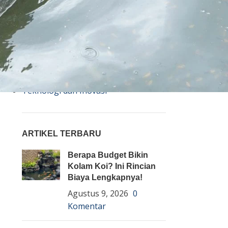
Bisnis
Budidaya
Event
Informasi Lain
Pembenihan Ikan
Pembesaran Ikan
Penyakit Ikan
Teknologi dan Inovasi
ARTIKEL TERBARU
Berapa Budget Bikin
Kolam Koi? Ini Rincian
Biaya Lengkapnya!
Agustus 9, 2026
0
Komentar