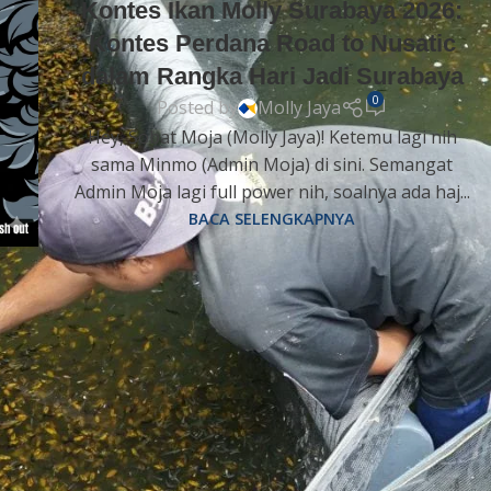
Kontes Ikan Molly Surabaya 2026:
Kontes Perdana Road to Nusatic
dalam Rangka Hari Jadi Surabaya
0
Posted by
Molly Jaya
Hey, Sobat Moja (Molly Jaya)! Ketemu lagi nih
sama Minmo (Admin Moja) di sini. Semangat
Admin Moja lagi full power nih, soalnya ada haj...
BACA SELENGKAPNYA