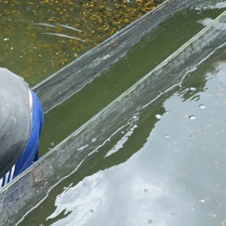
Molly
Channa
Koi
Koki
Guppy
Platy
Glofish
Danio
Manfish
Discuss
Palmas
Kura-kura
KATEGORI
Berita