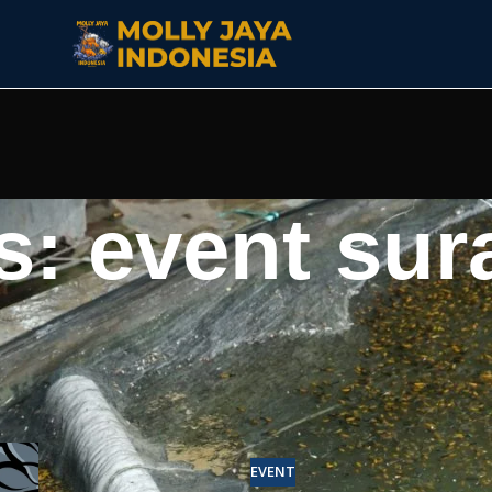
s: event su
EVENT