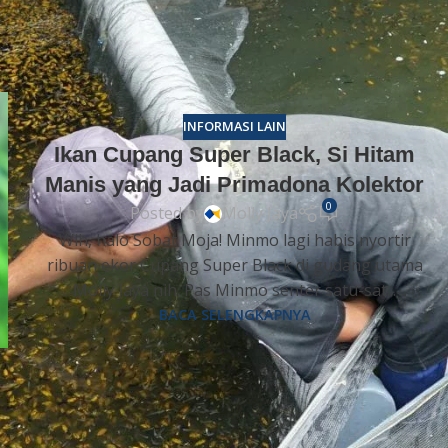
nuh. Makhluk aktif ini memperlihatkan mental baja dan
a corak atau warna tubuhnya tampak sangat bersih, tegas,
INFORMASI LAIN
Ikan Cupang Super Black, Si Hitam
Manis yang Jadi Primadona Kolektor
0
Posted by
Molly Jaya
Wih, halo Sobat Moja! Minmo lagi habis nyortir
ribuan ekor Cupang Super Black di gudang utama
Molly Jaya nih. Pas Minmo senter satu-sat...
BACA SELENGKAPNYA