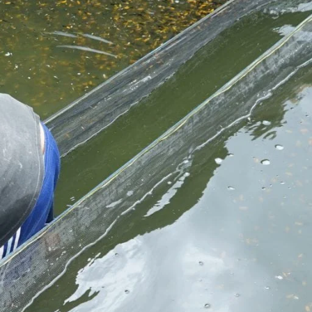
Molly
Channa
Koi
Koki
Guppy
Platy
Glofish
Danio
Manfish
Discuss
Palmas
Kura-kura
KATEGORI
Berita