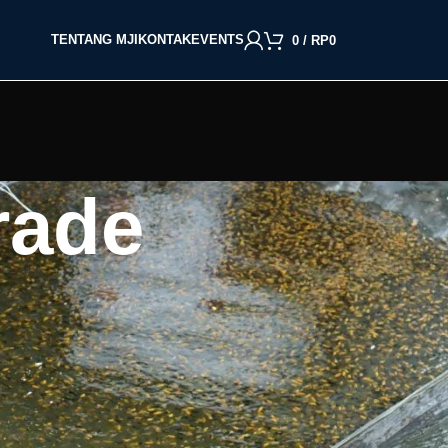
TENTANG MJI
KONTAK
EVENTS
0
/
RP
0
rade
BACA BERDASARKAN JENIS IKAN
Cupang