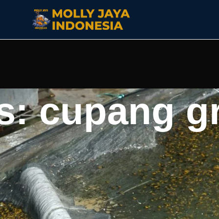
s: cupang g
as rata-rata ikan biasa. Juri kontes kecantikan sering memilih
imbang. Sirip atas, bawah, dan ekor melebar secara