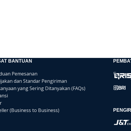
SAT BANTUAN
PEMBA
duan Pemesanan
ijakan dan Standar Pengiriman
tanyaan yang Sering Ditanyakan (FAQs)
ansi
r
ller (Business to Business)
PENGIR