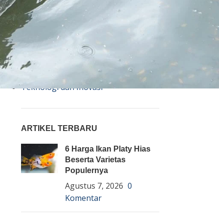
Bisnis
Budidaya
Event
Informasi Lain
Pembenihan Ikan
Pembesaran Ikan
Penyakit Ikan
Teknologi dan Inovasi
ARTIKEL TERBARU
6 Harga Ikan Platy Hias
Beserta Varietas
Populernya
Agustus 7, 2026
0
Komentar