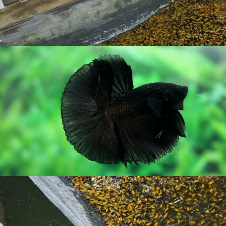
maksimal tanpa cacat sedikit pun saat ikan mengembang pe
langsung menyerang bayangan lawan tanpa rasa takut. Pol
dan tidak memiliki kebocoran warna.