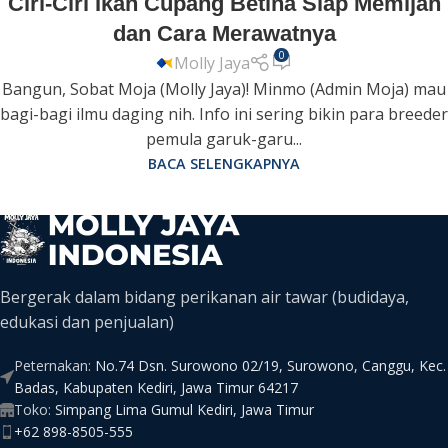
Ciri-Ciri Ikan Cupang Betina Siap Memijah
dan Cara Merawatnya
0
Molly Jaya
Bangun, Sobat Moja (Molly Jaya)! Minmo (Admin Moja) mau
bagi-bagi ilmu daging nih. Info ini sering bikin para breeder
pemula garuk-garu...
BACA SELENGKAPNYA
Bergerak dalam bidang perikanan air tawar (budidaya,
edukasi dan penjualan)
Peternakan:
No.74 Dsn. Surowono 02/19, Surowono, Canggu, Kec.
Badas, Kabupaten Kediri, Jawa Timur 64217
Toko:
Simpang Lima Gumul Kediri, Jawa Timur
+62 898-8505-555