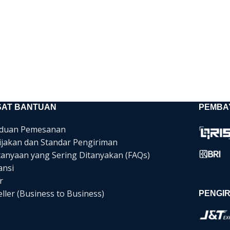
SAT BANTUAN
PEMBA
duan Pemesanan
ijakan dan Standar Pengiriman
tanyaan yang Sering Ditanyakan (FAQs)
ansi
r
ller (Business to Business)
PENGIR