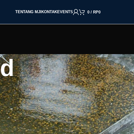
TENTANG MJI
KONTAK
EVENTS
0
/
RP
0
ed
BACA BERDASARKAN JENIS IKAN
an
Cupang