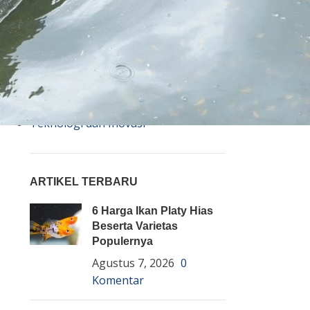
Bisnis
Budidaya
Event
Informasi Lain
Pembenihan Ikan
Pembesaran Ikan
Penyakit Ikan
Teknologi dan Inovasi
ARTIKEL TERBARU
6 Harga Ikan Platy Hias
Beserta Varietas
Populernya
Agustus 7, 2026
0
Komentar