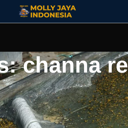
s: channa r
al pulau Kalimantan yang memiliki dominasi corak warna
 para pecinta predator akuatik karena menampilkan keunik