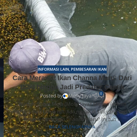
isik tersebut berpadu bersama munculnya pola pinggiran hita
diran rona merah pekat pada bagian bola mata memberika
g tinggi. Sifat teritorial yang sangat kuat membuat ikan ini
eluasa bergerak bebas. Keunikan penampilan luar serta
i satu meter menjadikannya sebagai bintang panggung
ya nutrisi memaksimalkan kematangan mental bertarung asl
INFORMASI LAIN
,
PEMBESARAN IKAN
Cara Merawat Ikan Channa Maru: Dari
Bibit hingga Jadi Predator Cantik
0
Posted by
Molly Jaya
Waduh, Sobat Moja (Molly Jaya)! Minmo (Admin
Moja) mau tanya nih. Ada nggak di sini yang lagi
tertarik sama ikan Channa Maru? Ini tuh i...
BACA SELENGKAPNYA