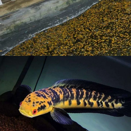
motif berupa lajur guratan vertikal tebal. Karakteristik f
menyerupai kuntum bunga pada area samping badan. Keha
kesan angker sekaligus menonjolkan nilai estetika visual yan
memerlukan penataan wadah tunggal berukuran luas agar l
potensi pertumbuhan panjang fisik yang sanggup mencapa
kontes. Pemeliharaan intensif melalui pemberian pakan ka
dan mempercepat pigmentasi warna.