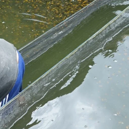
m
Molly
n
Channa
Koi
Koki
Guppy
i
Platy
Glofish
Danio
Manfish
Discuss
Palmas
Kura-kura
KATEGORI
Berita