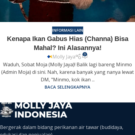
INFORMASI LAIN
Kenapa Ikan Gabus Hias (Channa) Bisa
Mahal? Ini Alasannya!
0
Molly Jaya
Waduh, Sobat Moja (Molly Jaya)! Balik lagi bareng Minmo
(Admin Moja) di sini. Nah, karena banyak yang nanya lewat
DM, "Minmo, kok ikan ...
BACA SELENGKAPNYA
Bergerak dalam bidang perikanan air tawar (budidaya,
edukasi dan penjualan)