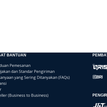
SAT BANTUAN
PEMBA
duan Pemesanan
ijakan dan Standar Pengiriman
tanyaan yang Sering Ditanyakan (FAQs)
ansi
r
ller (Business to Business)
PENGIR