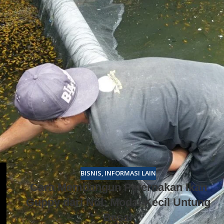
i langkah utama untuk memulai proses ternak guppy bagi
y bagi pemula:
rta betina bertubuh gemuk dengan bercak hitam pada perut
ekor betina dalam satu wadah guna meningkatkan peluang
buncit dan membulat sebagai tanda kehamilan yang suda
ar proses melahirkan berjalan tenang tanpa gangguan ika
proses kelahiran selesai guna melindungi keselamatan bayi
BISNIS
,
INFORMASI LAIN
Cara Membangun Peternakan Ikan
Guppy dari Nol: Modal Kecil Untung
Besar