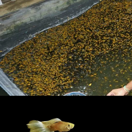
Menyiapkan wadah plastik kecil beroksigen cukup menjad
pemula.
Berikut adalah langkah-langkah praktis penangkaran gupp
Memilih indukan jantan yang memiliki warna ekor cerah se
Menggabungkan satu ekor pejantan dengan dua atau tiga 
keberhasilan perkawinan.
Memperhatikan perubahan perut betina yang semakin mem
matang.
Memindahkan betina hamil ke wadah pemijahan tunggal ag
lain.
Mengembalikan induk betina ke wadah asal segera setelah 
ikan