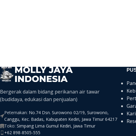
PU
Pan
Keb
Bergerak dalam bidang perikanan air tawar
Per
(budidaya, edukasi dan penjualan)
Gar
Peternakan:
No.74 Dsn. Surowono 02/19, Surowono,
Kari
Canggu, Kec. Badas, Kabupaten Kediri, Jawa Timur 64217
Rese
Toko:
Simpang Lima Gumul Kediri, Jawa Timur
+62 898-8505-555