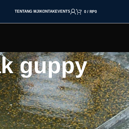
TENTANG MJI
KONTAK
EVENTS
0
/
RP
0
ak guppy
BACA BERDASARKAN JENIS IKAN
Cupang