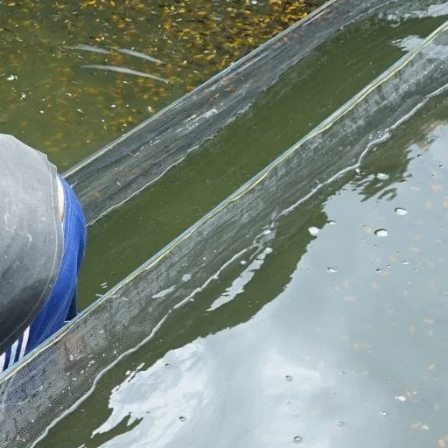
Molly
Channa
Koi
.
Koki
Guppy
Platy
h
Glofish
Danio
n
Manfish
Discuss
Palmas
Kura-kura
KATEGORI
Berita