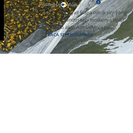
0
Posted by
Molly Jaya
Halo Sobat Moja (Molly Jaya)! Siapa nih di sini yang
pengen punya bisnis sendiri tapi modalnya tipis?
Tenang, Minmo alias Admin Moja pu...
BACA SELENGKAPNYA