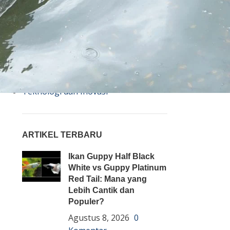
Bisnis
Budidaya
Event
Informasi Lain
Pembenihan Ikan
Pembesaran Ikan
Penyakit Ikan
Teknologi dan Inovasi
ARTIKEL TERBARU
Ikan Guppy Half Black
White vs Guppy Platinum
Red Tail: Mana yang
Lebih Cantik dan
Populer?
Agustus 8, 2026
0