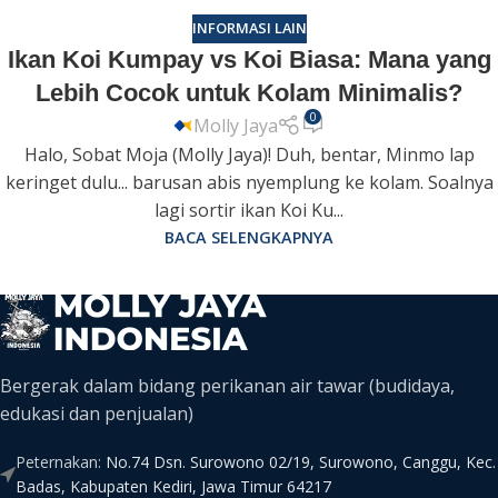
INFORMASI LAIN
Ikan Koi Kumpay vs Koi Biasa: Mana yang
Lebih Cocok untuk Kolam Minimalis?
0
Molly Jaya
Halo, Sobat Moja (Molly Jaya)! Duh, bentar, Minmo lap
keringet dulu... barusan abis nyemplung ke kolam. Soalnya
lagi sortir ikan Koi Ku...
BACA SELENGKAPNYA
Bergerak dalam bidang perikanan air tawar (budidaya,
edukasi dan penjualan)
Peternakan:
No.74 Dsn. Surowono 02/19, Surowono, Canggu, Kec.
Badas, Kabupaten Kediri, Jawa Timur 64217