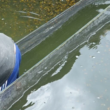
n
Molly
Channa
Koi
Koki
m
Guppy
Platy
n
Glofish
Danio
Manfish
Discuss
Palmas
Kura-kura
KATEGORI
Berita