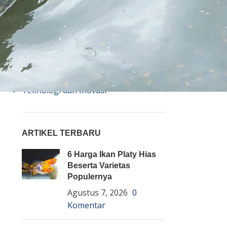
Bisnis
Budidaya
Event
Informasi Lain
Pembenihan Ikan
Pembesaran Ikan
Penyakit Ikan
Teknologi dan Inovasi
ARTIKEL TERBARU
6 Harga Ikan Platy Hias
Beserta Varietas
Populernya
Agustus 7, 2026
0
Komentar