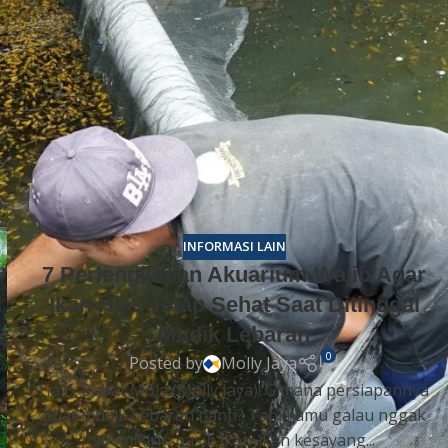
us pada akuarium ikan jantan bercorak biru.
Setelan mesi
 pergi mudik ke kampung halaman. Anda harus memastikan
 setiap hari tanpa kendala. Pemelihara wajib menguras
 pada tubuh ikan. Filter bertenaga stabil menyaring zat
 Setiap minggu, lampu otomatis memancarkan sinar spektru
. Tetangga dekat bisa membantu memeriksa kondisi air
s. Langkah antisipasi ini menjamin keselamatan ikan janta
INFORMASI LAIN
7 Perlengkapan Akuarium Wajib Agar
Ikan Hias Tetap Sehat Saat Ditinggal
Mudik Lebaran
0
Posted by
Molly Jaya
Halo, Sobat Moja (Molly Jaya)! Gimana persiapannya
buat mudik Lebaran nanti? Tapi kamu galau nggak
sih mikirin nasib ikan-ikan kesayang...