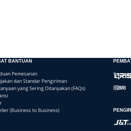
SAT BANTUAN
PEMBA
duan Pemesanan
ijakan dan Standar Pengiriman
tanyaan yang Sering Ditanyakan (FAQs)
ansi
r
ller (Business to Business)
PENGIR