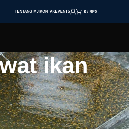
TENTANG MJI
KONTAK
EVENTS
0
/
RP
0
wat ikan
BACA BERDASARKAN JENIS IKAN
Cupang