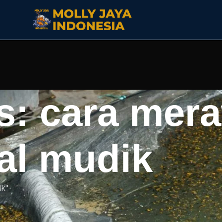
s: cara mera
gal mudik
ik"