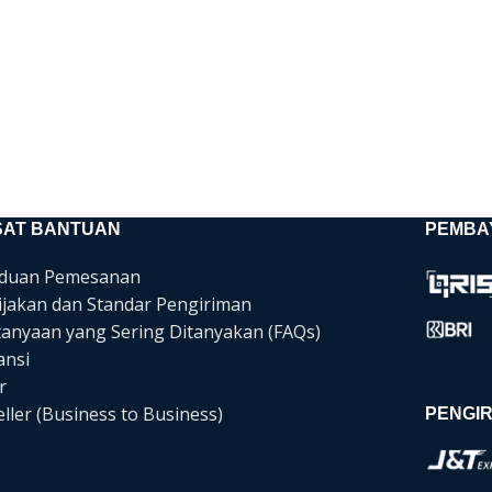
SAT BANTUAN
PEMBA
duan Pemesanan
ijakan dan Standar Pengiriman
tanyaan yang Sering Ditanyakan (FAQs)
ansi
r
ller (Business to Business)
PENGIR