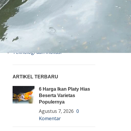
Bisnis
Budidaya
Event
Informasi Lain
Pembenihan Ikan
Pembesaran Ikan
Penyakit Ikan
Teknologi dan Inovasi
ARTIKEL TERBARU
6 Harga Ikan Platy Hias
Beserta Varietas
Populernya
Agustus 7, 2026
0
Komentar