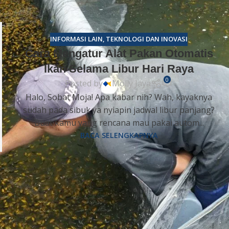
INFORMASI LAIN
,
TEKNOLOGI DAN INOVASI
Cara Mengatur Alat Pakan Otomatis
Ikan Selama Libur Hari Raya
0
Posted by
Molly Jaya
Halo, Sobat Moja! Apa kabar nih? Wah, kayaknya
sudah pada sibuk ya nyiapin jadwal libur panjang?
Buat kamu yang rencana mau pakai autom...
BACA SELENGKAPNYA