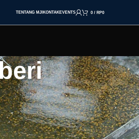
TENTANG MJI
KONTAK
EVENTS
0
/
RP
0
beri
an
BACA BERDASARKAN JENIS IKAN
n
Cupang