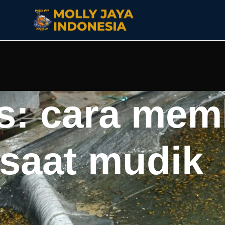
s: cara mem
saat mudik
"
rsiapan yang matang agar ikan tetap sehat. Siapkan pak
sang alat pemberi pakan otomatis dan atur jadwal pemberia