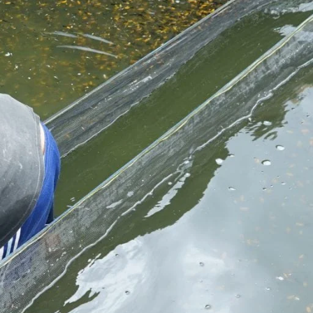
Molly
Channa
Koi
Koki
Guppy
Platy
Glofish
Danio
Manfish
Discuss
Palmas
Kura-kura
KATEGORI
Berita