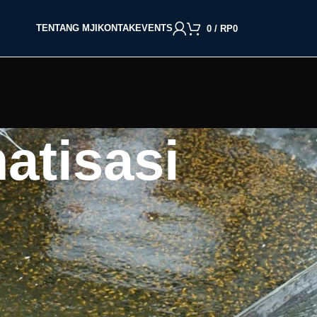
TENTANG MJI
KONTAK
EVENTS
0
/
RP
0
atisasi
BACA BERDASARKAN JENIS IKAN
Cupang