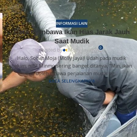
INFORMASI LAIN
Cara Membawa Ikan Hias Jarak Jauh
Saat Mudik
0
Posted by
Molly Jaya
Halo, Sobat Moja (Molly Jaya)! Udah pada mudik
belum, nih? Minmo sering banget ditanya, "Min, ikan
tuh boleh dibawa perjalanan mudik ng...
BACA SELENGKAPNYA