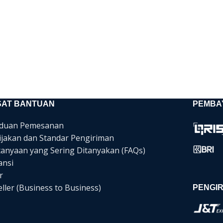
SAT BANTUAN
PEMBA
duan Pemesanan
ijakan dan Standar Pengiriman
tanyaan yang Sering Ditanyakan (FAQs)
ansi
r
ller (Business to Business)
PENGIR