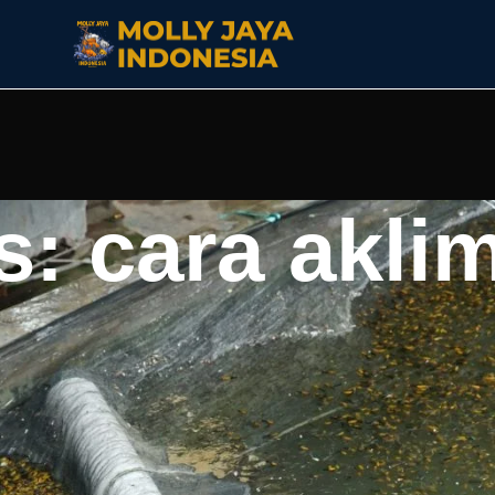
: cara aklim
ama 15-30 menit, tambahkan air sedikit demi sedikit,
nang, cara ini membantu ikan baru tetap sehat, aktif, dan