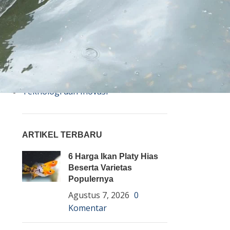
Bisnis
Budidaya
Event
Informasi Lain
Pembenihan Ikan
Pembesaran Ikan
Penyakit Ikan
Teknologi dan Inovasi
ARTIKEL TERBARU
6 Harga Ikan Platy Hias
Beserta Varietas
Populernya
Agustus 7, 2026
0
Komentar