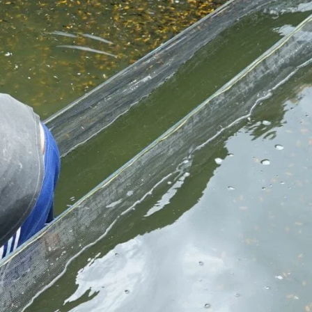
Molly
Channa
Koi
Koki
Guppy
Platy
Glofish
Danio
Manfish
Discuss
Palmas
Kura-kura
KATEGORI
Berita