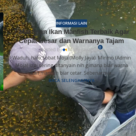
INFORMASI LAIN
7 Makanan Ikan Manfish Terbaik Agar
Cepat Besar dan Warnanya Tajam
0
Posted by
Molly Jaya
Waduh, halo Sobat Moja (Molly Jaya). Minmo (Admin
Moja) lagi sering ditanyain nih gimana biar warna
ikan manfish biar cetar. Sebenarnya...
BACA SELENGKAPNYA