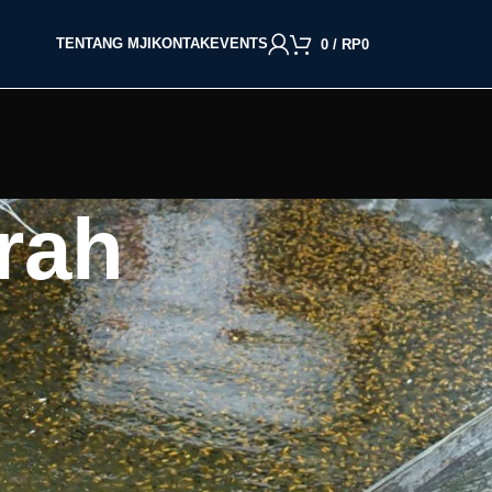
TENTANG MJI
KONTAK
EVENTS
0
/
RP
0
rah
BACA BERDASARKAN JENIS IKAN
Cupang