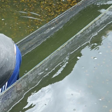
Molly
Channa
Koi
Koki
Guppy
Platy
Glofish
Danio
Manfish
Discuss
Palmas
Kura-kura
KATEGORI
Berita