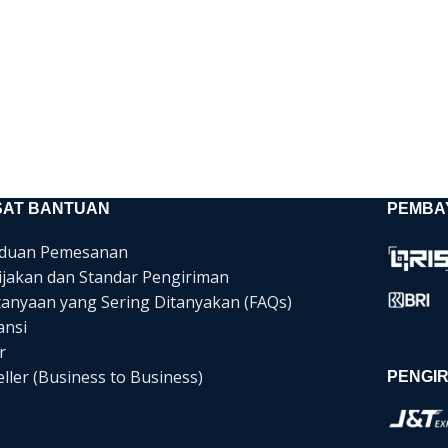
SAT BANTUAN
PEMBA
duan Pemesanan
ijakan dan Standar Pengiriman
tanyaan yang Sering Ditanyakan (FAQs)
ansi
r
ller (Business to Business)
PENGIR