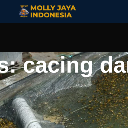
s: cacing da
inggi yang membantu pertumbuhan ikan manfish. Pakan ini
at daya tahan tubuh, dan mendukung pembentukan tubuh