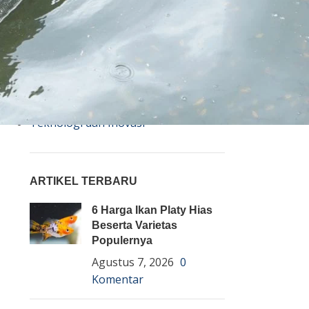
Bisnis
Budidaya
Event
Informasi Lain
Pembenihan Ikan
Pembesaran Ikan
Penyakit Ikan
Teknologi dan Inovasi
ARTIKEL TERBARU
6 Harga Ikan Platy Hias
Beserta Varietas
Populernya
Agustus 7, 2026
0
Komentar