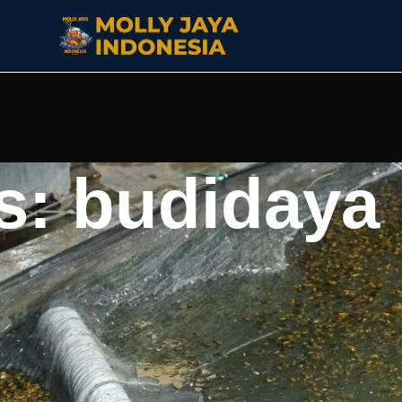
s: budidaya 
pelihara pemula, aktif berenang di akuarium, Ikan danio