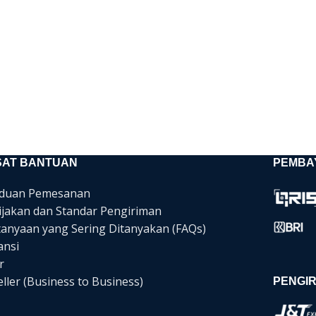
SAT BANTUAN
PEMBA
duan Pemesanan
ijakan dan Standar Pengiriman
tanyaan yang Sering Ditanyakan (FAQs)
ansi
r
ller (Business to Business)
PENGIR