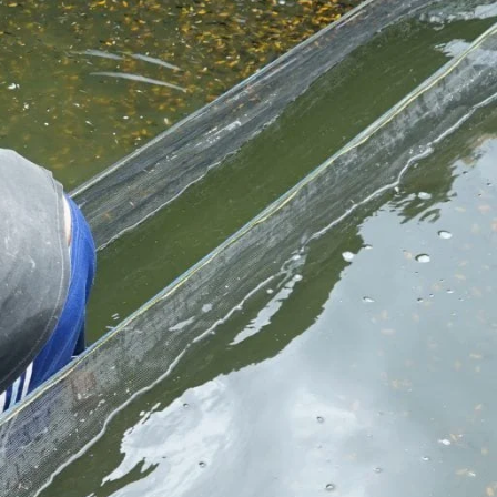
Molly
Channa
Koi
Koki
Guppy
Platy
Glofish
Danio
Manfish
Discuss
Palmas
Kura-kura
KATEGORI
Berita