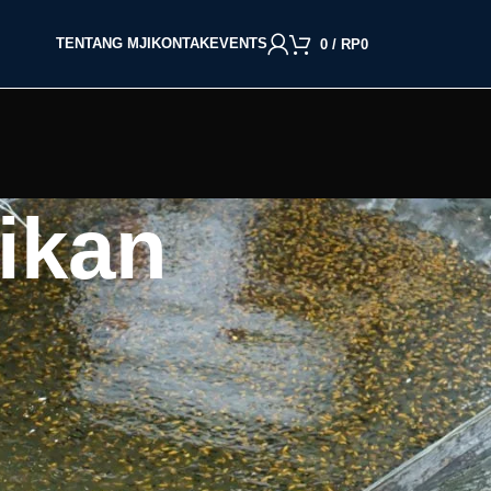
TENTANG MJI
KONTAK
EVENTS
0
/
RP
0
ikan
BACA BERDASARKAN JENIS IKAN
Cupang