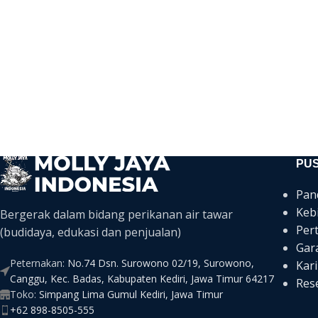
PU
Pan
Keb
Bergerak dalam bidang perikanan air tawar
Per
(budidaya, edukasi dan penjualan)
Gar
Peternakan:
No.74 Dsn. Surowono 02/19, Surowono,
Kari
Canggu, Kec. Badas, Kabupaten Kediri, Jawa Timur 64217
Rese
Toko:
Simpang Lima Gumul Kediri, Jawa Timur
+62 898-8505-555