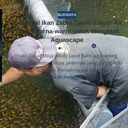
BUDIDAYA
Mengenal Ikan Zebra Danio Slayer Air
Tawar Warna-warni untuk Menghias
Aquascape
0
Posted by
Molly Jaya
Halo, Sobat Moja (Molly Jaya)! Balik lagi bareng
Minmo alias Admin Moja, peternak yang paling hobi
basah-basahan. Pernah nggak sih kamu...
BACA SELENGKAPNYA