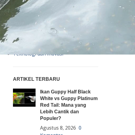
Bisnis
Budidaya
Event
Informasi Lain
Pembenihan Ikan
Pembesaran Ikan
Penyakit Ikan
Teknologi dan Inovasi
ARTIKEL TERBARU
Ikan Guppy Half Black
White vs Guppy Platinum
Red Tail: Mana yang
Lebih Cantik dan
Populer?
Agustus 8, 2026
0