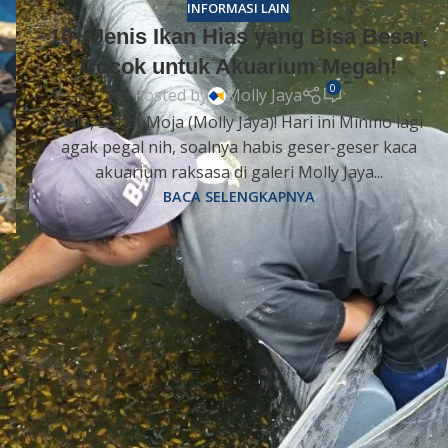
INFORMASI LAIN
10+ Jenis Ikan Hias yang Bisa Besar,
Cocok untuk Akuarium Megah!
0
Posted by
Molly Jaya
Halo, Sobat Moja (Molly Jaya)! Hari ini Minmo lagi
agak pegal nih, soalnya habis geser-geser kaca
akuarium raksasa di galeri Molly Jaya...
BACA SELENGKAPNYA