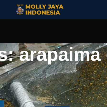
s: arapaima
esar di dunia yang berasal dari sungai amazon. Ikan ini
ngat cepat. Arapaima gigas mengambil oksigen langsung da
gen rendah. Ikan in membutuhkan akuarium atau kolam yang