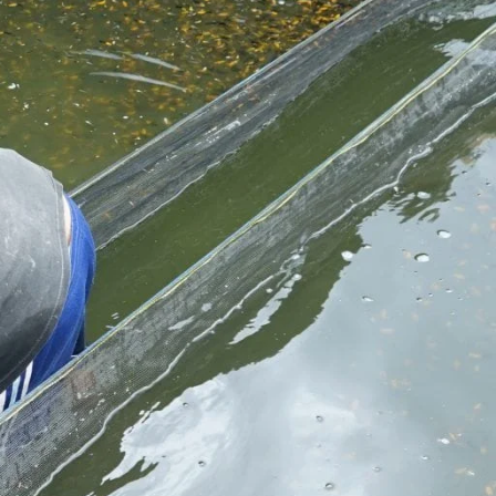
Koki
Guppy
Platy
Glofish
Danio
Manfish
Discuss
Palmas
Kura-kura
KATEGORI
Berita
Bisnis
Budidaya
Event
Informasi Lain