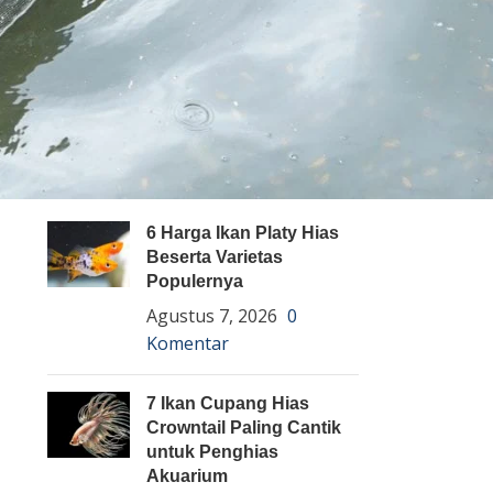
Pembenihan Ikan
Pembesaran Ikan
Penyakit Ikan
Teknologi dan Inovasi
ARTIKEL TERBARU
6 Harga Ikan Platy Hias
Beserta Varietas
Populernya
Agustus 7, 2026
0
Komentar
7 Ikan Cupang Hias
Crowntail Paling Cantik
untuk Penghias
Akuarium