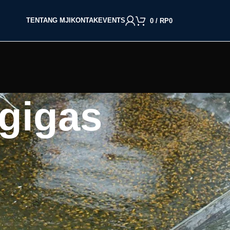
TENTANG MJI
KONTAK
EVENTS
0
/
RP
0
 gigas
BACA BERDASARKAN JENIS IKAN
ri
Cupang
Molly
Channa
Koi