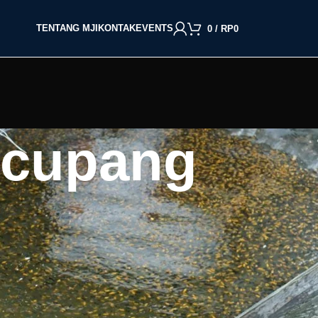
TENTANG MJI
KONTAK
EVENTS
0
/
RP
0
 cupang
BACA BERDASARKAN JENIS IKAN
Cupang
Molly
Channa
Koi