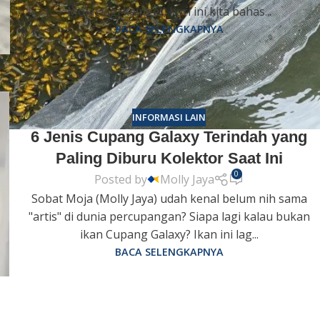
Moja) lagi keinget, hari ini kita bahas...
BACA SELENGKAPNYA
INFORMASI LAIN
6 Jenis Cupang Galaxy Terindah yang
Paling Diburu Kolektor Saat Ini
0
Posted by
Molly Jaya
Sobat Moja (Molly Jaya) udah kenal belum nih sama
"artis" di dunia percupangan? Siapa lagi kalau bukan
ikan Cupang Galaxy? Ikan ini lag...
BACA SELENGKAPNYA