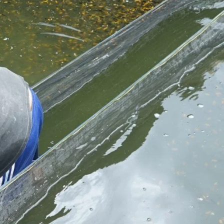
Koki
Guppy
Platy
Glofish
Danio
Manfish
Discuss
Palmas
Kura-kura
KATEGORI
Berita
Bisnis
Budidaya
Event
Informasi Lain