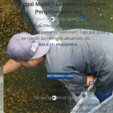
Ditinggal Mudik? Lakukan 5 Langkah
Penyelamatan Ini!
0
Posted by
Molly Jaya
Halo, Sobat Moja (Molly Jaya)! Ngomong-ngomong,
gimana mudiknya kemarin? Seru kan? Tapi pas pulang
ke rumah dan nengok akuarium, eh... ...
BACA SELENGKAPNYA
INFORMASI LAIN
11 Jenis Ikan Cupang Plakat Cantik
yang Cocok Untuk Pemula
0
Posted by
Molly Jaya
jugaHai, Sobat Moja (Molly Jaya)! Lagi banyak nih
yang nanyain soal cupang. Karena Minmo (Admin