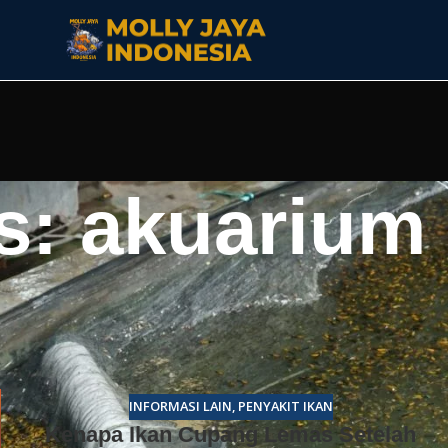
s: akuarium
ekaligus menonjolkan keindahan warna dan sirip ikan
ersih, tambahkan tanaman atau dekorasi sederhana.
INFORMASI LAIN
,
PENYAKIT IKAN
Kenapa Ikan Cupang Lemas Setelah