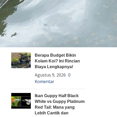
Pembenihan Ikan
Pembesaran Ikan
Penyakit Ikan
Teknologi dan Inovasi
ARTIKEL TERBARU
Berapa Budget Bikin
Kolam Koi? Ini Rincian
Biaya Lengkapnya!
Agustus 9, 2026
0
Komentar
Ikan Guppy Half Black
White vs Guppy Platinum
Red Tail: Mana yang
Lebih Cantik dan