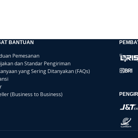
SAT BANTUAN
PEMBA
duan Pemesanan
ijakan dan Standar Pengiriman
tanyaan yang Sering Ditanyakan (FAQs)
ansi
r
ller (Business to Business)
PENGIR