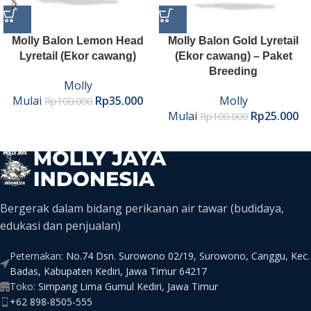
Molly Balon Lemon Head
Molly Balon Gold Lyretail
Lyretail (Ekor cawang)
(Ekor cawang) – Paket
Breeding
Molly
Mulai
Rp
35.000
Molly
Rp
100.000
Mulai
Rp
25.000
Rp
100.000
Bergerak dalam bidang perikanan air tawar (budidaya,
edukasi dan penjualan)
Peternakan:
No.74 Dsn. Surowono 02/19, Surowono, Canggu, Kec.
Badas, Kabupaten Kediri, Jawa Timur 64217
Toko:
Simpang Lima Gumul Kediri, Jawa Timur
+62 898-8505-555