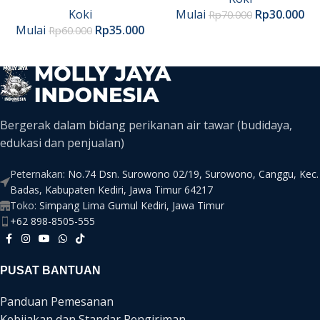
Koki
Mulai
Rp
30.000
Rp
70.000
Mulai
Rp
35.000
Rp
60.000
Bergerak dalam bidang perikanan air tawar (budidaya,
edukasi dan penjualan)
Peternakan:
No.74 Dsn. Surowono 02/19, Surowono, Canggu, Kec.
Badas, Kabupaten Kediri, Jawa Timur 64217
Toko:
Simpang Lima Gumul Kediri, Jawa Timur
+62 898-8505-555
PUSAT BANTUAN
Panduan Pemesanan
Kebijakan dan Standar Pengiriman