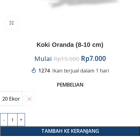
Click to enlarge
Koki Oranda (8-10 cm)
Mulai
Rp
7.000
Rp
15.000
1274
Ikan terjual dalam 1 hari
PEMBELIAN
20 Ekor
☠︎︎
20 Ekor
☠︎︎
TAMBAH KE KERANJANG