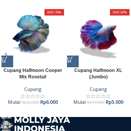
DISC 70%
DISC 67%
Cupang Halfmoon Cooper
Cupang Halfmoon XL
Mix Rosetail
(Jumbo)
Cupang
Cupang
Mulai
Rp
6.000
Mulai
Rp
5.000
Rp
20.000
Rp
10.000