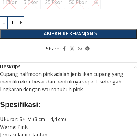
1 Ekor
5 Ekor
25 Ekor
50 Ekor
☠︎︎
1 Ekor
5 Ekor
25 Ekor
50 Ekor
☠︎︎
TAMBAH KE KERANJANG
Share:
Deskripsi
Cupang halfmoon pink adalah jenis ikan cupang yang
memiliki ekor besar dan bentuknya seperti setengah
lingkaran dengan warna tubuh pink.
Spesifikasi:
Ukuran: S+-M (3 cm – 4,4 cm)
Warna: Pink
Jenis kelamin: Jantan