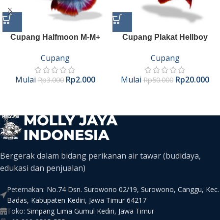
Cupang Halfmoon M-M+
Cupang Plakat Hellboy
Cupang
Cupang
Mulai
Rp
2.000
Mulai
Rp
20.000
Rp
3.000
Rp
50.000
Bergerak dalam bidang perikanan air tawar (budidaya,
edukasi dan penjualan)
Peternakan:
No.74 Dsn. Surowono 02/19, Surowono, Canggu, Kec.
Badas, Kabupaten Kediri, Jawa Timur 64217
Toko:
Simpang Lima Gumul Kediri, Jawa Timur