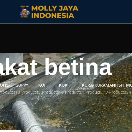
kat betina
OFISH
GUPPY
KOI
KOKI
KURA-KURA
MANFISH
MO
Products
13 Products
6 Products
10 Products
1 Product
3 Products
34
engan tag “cupang plakat betina”
Tampil