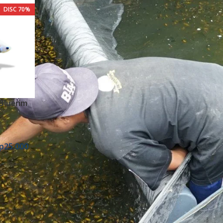
DISC 70%
Bluerim
p
25.000