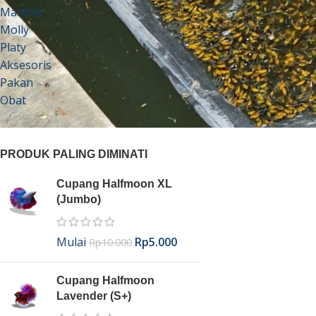
Manfish
Molly
Platy
Aksesoris
Pakan
Obat
PRODUK PALING DIMINATI
Cupang Halfmoon XL
(Jumbo)
Mulai
Rp
5.000
Rp
10.000
Cupang Halfmoon
Lavender (S+)