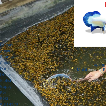
Harga:
Rp25.000
—
Rp750.000
SARING
KATEGORI PRODUK
Palmas
Cupang Plakat 
Arwana
Betina
Channa
Cupang
Cupang
Danio
Mulai
R
Rp
50.000
Discuss
Glofish
Guppy
Koi
Koki
Kura-kura