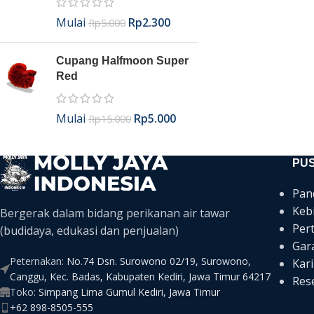
Mulai
Rp
2.300
Rp
5.000
Cupang Halfmoon Super
Red
Mulai
Rp
5.000
Rp
15.000
PU
Pan
Keb
Bergerak dalam bidang perikanan air tawar
Per
(budidaya, edukasi dan penjualan)
Gar
Peternakan:
No.74 Dsn. Surowono 02/19, Surowono,
Kari
Canggu, Kec. Badas, Kabupaten Kediri, Jawa Timur 64217
Rese
Toko:
Simpang Lima Gumul Kediri, Jawa Timur
+62 898-8505-555