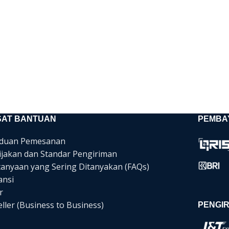
SAT BANTUAN
PEMBA
duan Pemesanan
ijakan dan Standar Pengiriman
tanyaan yang Sering Ditanyakan (FAQs)
ansi
r
ller (Business to Business)
PENGIR