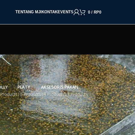
TENTANG MJI
KONTAK
EVENTS
0
/
RP
0
LLY
PLATY
AKSESORIS
PAKAN
 Products
10 Products
14 Products
13 Products
kan
All