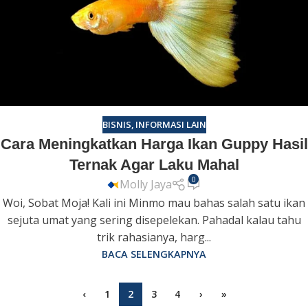
BISNIS
,
INFORMASI LAIN
Cara Meningkatkan Harga Ikan Guppy Hasil
Ternak Agar Laku Mahal
0
Molly Jaya
Woi, Sobat Moja! Kali ini Minmo mau bahas salah satu ikan
sejuta umat yang sering disepelekan. Pahadal kalau tahu
trik rahasianya, harg...
BACA SELENGKAPNYA
‹
1
2
3
4
›
»