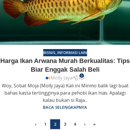
BISNIS
,
INFORMASI LAIN
Harga Ikan Arwana Murah Berkualitas: Tips
Biar Enggak Salah Beli
0
Molly Jaya
Woy, Sobat Moja (Molly Jaya) Kali ini Minmo balik lagi buat
bahas kasta tertingginya para pehobi ikan hias. Apalagi
kalau bukan si Raja...
BACA SELENGKAPNYA
‹
1
2
3
4
›
»