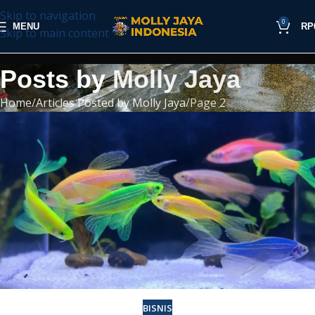
Skip to navigation
0
MENU
RP
Skip to main content
Posts by
Molly Jaya
Home
Articles Posted by Molly Jaya
Page 2
BISNIS