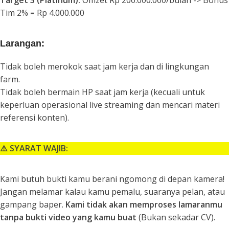
Target 3 (Platinum):
Omzet Rp 200.000.000/bulan -> Bonus
Tim 2% = Rp 4.000.000
Larangan:
Tidak boleh merokok saat jam kerja dan di lingkungan
farm
.
Tidak boleh bermain HP saat jam kerja (kecuali untuk
keperluan operasional
live streaming
dan mencari materi
referensi konten).
⚠️ SYARAT WAJIB:
Kami butuh bukti kamu berani ngomong di depan kamera!
Jangan melamar kalau kamu pemalu, suaranya pelan, atau
gampang baper.
Kami tidak akan memproses lamaranmu
tanpa bukti video yang kamu buat
(Bukan sekadar CV).