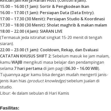
Rincian Jam Kerja Harian Host (Contoh 8 Jam):
15.00 – 16.00 (1 Jam): Sortir & Pengkodean Ikan
16.00 – 17.00 (1 Jam): Persiapan Data
(Data Entry)
.
17.00 – 17.30 (30 Menit): Persiapan Studio & Koordinasi
17.30 – 18.00 (30 Menit): Sholat maghrib & makan malam
18.00 – 22.00 (4 Jam): SIARAN LIVE
(Termasuk jeda istirahat singkat 15-20 menit di tengah
siaran).
22.00 – 23.00 (1 jam): Cooldown, Rekap, dan Evaluasi
CATATAN KHUSUS SHIFT 2:
Sebelum masuk ke jam malam,
kamu
WAJIB
mengikuti masa belajar dan pendampingan
selama
7 hari pertama
di jam pagi (
06.30 – 16.00 WIB
).
Tujuannya agar kamu bisa dengan mudah mengerti janis-
jenis ikan hias
(product knowledge)
sebelum jualan di
studio.
Libur: 4x dalam sebulan di Hari Kamis
Fasilitas: