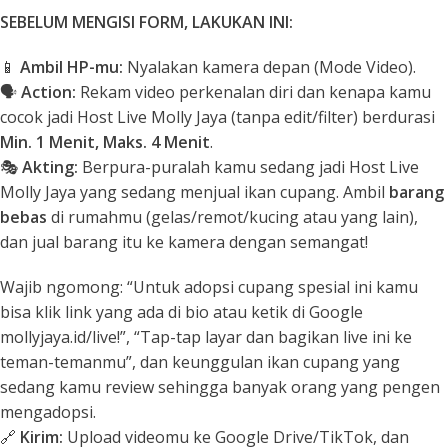
SEBELUM MENGISI FORM, LAKUKAN INI:
📱
Ambil HP-mu:
Nyalakan kamera depan (Mode Video).
🗣️
Action:
Rekam video perkenalan diri dan kenapa kamu
cocok jadi Host Live Molly Jaya (tanpa edit/filter) berdurasi
Min. 1 Menit, Maks. 4 Menit
.
🎭
Akting:
Berpura-puralah kamu sedang jadi Host Live
Molly Jaya yang sedang menjual ikan cupang. Ambil
barang
bebas
di rumahmu (gelas/remot/kucing atau yang lain),
dan jual barang itu ke kamera dengan semangat!
Wajib ngomong:
“Untuk adopsi cupang spesial ini kamu
bisa klik link yang ada di bio atau ketik di Google
mollyjaya.id/live!”, “Tap-tap layar dan bagikan live ini ke
teman-temanmu”, dan keunggulan ikan cupang yang
sedang kamu review sehingga banyak orang yang pengen
mengadopsi.
🔗
Kirim:
Upload videomu ke Google Drive/TikTok, dan